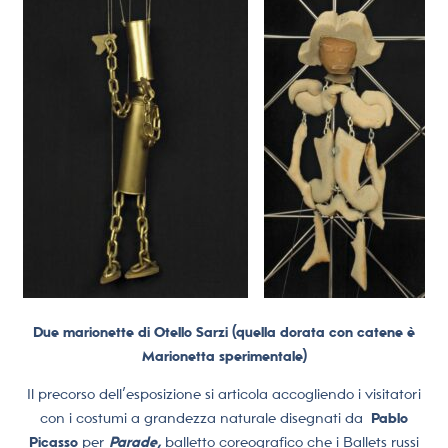
Due marionette di Otello Sarzi (quella dorata con catene è
Marionetta sperimentale)
Il precorso dell’esposizione si articola accogliendo i visitatori
con i costumi a grandezza naturale disegnati da
Pablo
Picasso
per
Parade,
balletto coreografico che i Ballets russi